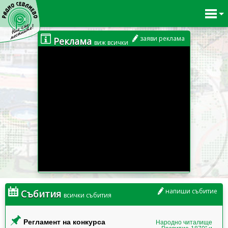
заяви реклама
Реклама
виж всички
напиши събитие
Събития
всички събития
Регламент на конкурса
Народно читалище