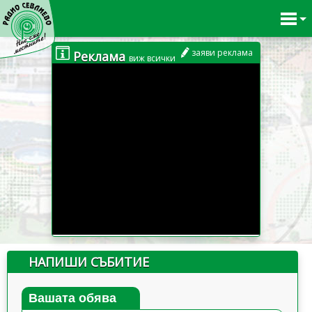
заяви реклама
Реклама
виж всички
НАПИШИ СЪБИТИЕ
Вашата обява